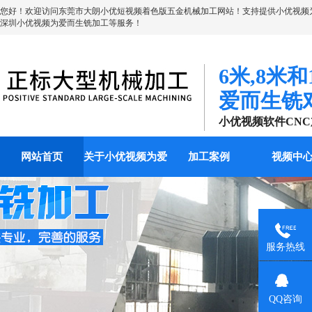
您好！欢迎访问
东莞市大朗小优短视频着色版五金机械加工
网站！支持提供小优视频
深圳小优视频为爱而生铣加工等服务！
6米,8米
爱而生铣
小优视频软件CN
网站首页
关于小优视频为爱
加工案例
视频中
而生
服务热线
QQ咨询