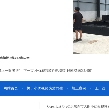
电脑锣-8米X4.2米X2米
[上一页:暂无]
[下一页:小优视频软件电脑锣-16米X5米X2.4米]
网站首页
-
关于小优视频为爱而生
-
加工案例
-
工厂设
备
-
新闻动态
-
技术支持
-
人才招聘
-
在线留言
-
联
Copyright © 2018 东莞市大朗小优